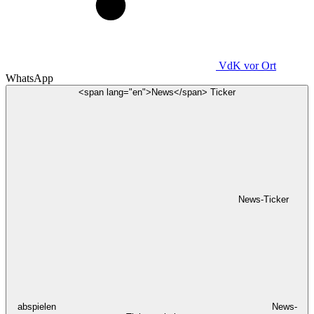
VdK
vor Ort
WhatsApp
<span lang="en">News</span> Ticker
News-Ticker
abspielen
News-