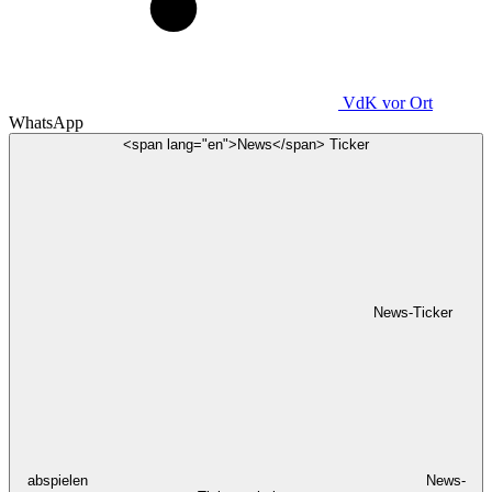
VdK
vor Ort
WhatsApp
<span lang="en">News</span> Ticker
News-Ticker
abspielen
News-