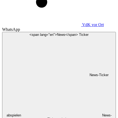
VdK
vor Ort
WhatsApp
<span lang="en">News</span> Ticker
News-Ticker
abspielen
News-