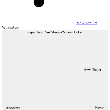
VdK
vor Ort
WhatsApp
<span lang="en">News</span> Ticker
News-Ticker
abspielen
News-