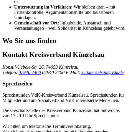
m.
Unterstützung im Verfahren:
Wir bleiben dran – mit
Fristenkontrolle, Argumentationshilfe und belastbaren
Unterlagen.
Gemeinschaft vor Ort:
Infoabende, Austausch und
Veranstaltungen – weil Solidarität in Künzelsau gelebt wird.
Wo Sie uns finden
Kontakt
Kreisverband Künzelsau
Konsul-Uebele-Str. 26, 74653 Künzelsau
Telefon:
07940 2460
07940 2460
E-Mail:
kv-kuenzelsau@vdk.de
Sprechzeiten
Sprechstunden VdK-Kreisverband Künzelsau. Sprechstunden für
Mitglieder und am Sozialverband VdK interessierte Menschen.
Die Geschäftsstelle des Kreisverband Künzelsau hat mittwochs
von 17 - 19 Uhr Sprechstunde.
Wir bitten um telefonische Terminvereinbarung.
Wer sich nicht angemeldet hat kann nicht beraten werden.