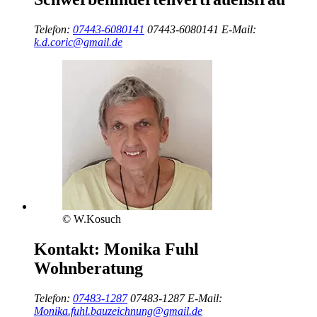
Telefon:
07443-6080141
07443-6080141
E-Mail:
k.d.coric@gmail.de
© W.Kosuch
Kontakt:
Monika Fuhl
Wohnberatung
Telefon:
07483-1287
07483-1287
E-Mail:
Monika.fuhl.bauzeichnung@gmail.de