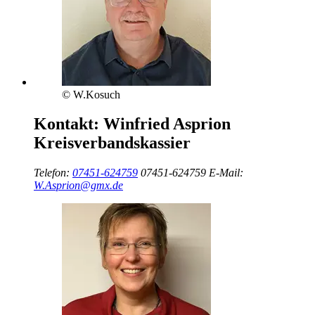
© W.Kosuch
Kontakt:
Winfried Asprion
Kreisverbandskassier
Telefon:
07451-624759
07451-624759
E-Mail:
W.Asprion@gmx.de