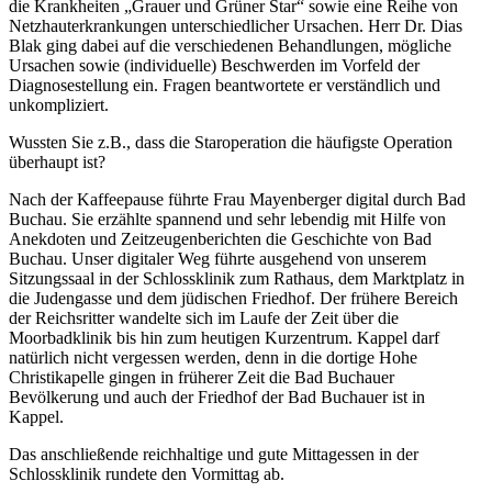
die Krankheiten „Grauer und Grüner Star“ sowie eine Reihe von
Netzhauterkrankungen unterschiedlicher Ursachen. Herr Dr. Dias
Blak ging dabei auf die verschiedenen Behandlungen, mögliche
Ursachen sowie (individuelle) Beschwerden im Vorfeld der
Diagnosestellung ein. Fragen beantwortete er verständlich und
unkompliziert.
Wussten Sie z.B., dass die Staroperation die häufigste Operation
überhaupt ist?
Nach der Kaffeepause führte Frau Mayenberger digital durch Bad
Buchau. Sie erzählte spannend und sehr lebendig mit Hilfe von
Anekdoten und Zeitzeugenberichten die Geschichte von Bad
Buchau. Unser digitaler Weg führte ausgehend von unserem
Sitzungssaal in der Schlossklinik zum Rathaus, dem Marktplatz in
die Judengasse und dem jüdischen Friedhof. Der frühere Bereich
der Reichsritter wandelte sich im Laufe der Zeit über die
Moorbadklinik bis hin zum heutigen Kurzentrum. Kappel darf
natürlich nicht vergessen werden, denn in die dortige Hohe
Christikapelle gingen in früherer Zeit die Bad Buchauer
Bevölkerung und auch der Friedhof der Bad Buchauer ist in
Kappel.
Das anschließende reichhaltige und gute Mittagessen in der
Schlossklinik rundete den Vormittag ab.