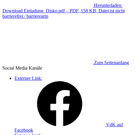
Herunterladen:
Download
Einladung_Disko.pdf
– PDF, 158 KB, Datei ist nicht
barrierefrei ⁄ barrierearm
Zum Seitenanfang
Social Media
Kanäle
Externer Link:
VdK auf
Facebook