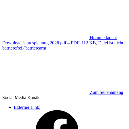
Herunterladen:
Download
Jahresplanung 2026.pdf
– PDF, 112 KB, Datei ist nicht
barrierefrei ⁄ barrierearm
Zum Seitenanfang
Social Media
Kanäle
Externer Link: