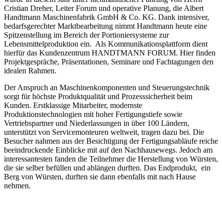
Cristian Dreher, Leiter Forum und operative Planung, die Albert
Handtmann Maschinenfabrik GmbH & Co. KG. Dank intensiver,
bedarfsgerechter Marktbearbeitung nimmt Handtmann heute eine
Spitzenstellung im Bereich der Portioniersysteme zur
Lebensmittelproduktion ein. Als Kommunikationsplattform dient
hierfür das Kundenzentrum HANDTMANN FORUM. Hier finden
Projektgespräche, Präsentationen, Seminare und Fachtagungen den
idealen Rahmen.
Der Anspruch an Maschinenkomponenten und Steuerungstechnik
sorgt für höchste Produktqualität und Prozesssicherheit beim
Kunden. Erstklassige Mitarbeiter, modernste
Produktionstechnologien mit hoher Fertigungstiefe sowie
Vertriebspartner und Niederlassungen in über 100 Ländern,
unterstützt von Servicemonteuren weltweit, tragen dazu bei. Die
Besucher nahmen aus der Besichtigung der Fertigungsabläufe reiche
beeindruckende Einblicke mit auf den Nachhausewegs. Jedoch am
interessantesten fanden die Teilnehmer die Herstellung von Würsten,
die sie selber befüllen und ablängen durften. Das Endprodukt, ein
Berg von Würsten, durften sie dann ebenfalls mit nach Hause
nehmen.