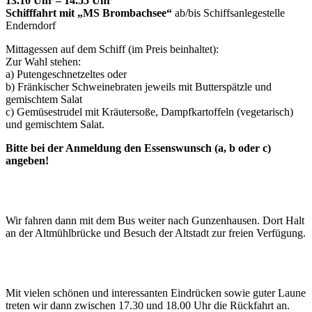
13.10 Uhr – 14.55 Uhr
Schifffahrt mit „MS Brombachsee“
ab/bis Schiffsanlegestelle
Enderndorf
Mittagessen auf dem Schiff (im Preis beinhaltet):
Zur Wahl stehen:
a) Putengeschnetzeltes oder
b) Fränkischer Schweinebraten jeweils mit Butterspätzle und
gemischtem Salat
c) Gemüsestrudel mit Kräutersoße, Dampfkartoffeln (vegetarisch)
und gemischtem Salat.
Bitte bei der Anmeldung den Essenswunsch (a, b oder c)
angeben!
Wir fahren dann mit dem Bus weiter nach Gunzenhausen. Dort Halt
an der Altmühlbrücke und Besuch der Altstadt zur freien Verfügung.
Mit vielen schönen und interessanten Eindrücken sowie guter Laune
treten wir dann zwischen 17.30 und 18.00 Uhr die Rückfahrt an.