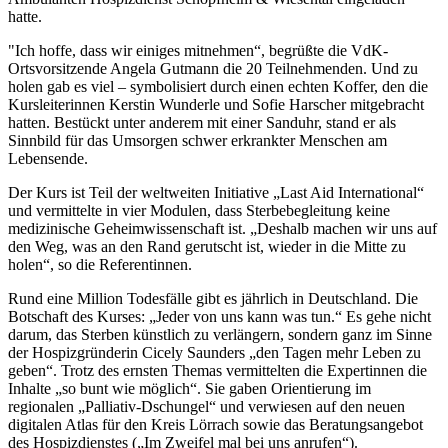
hatte.
"Ich hoffe, dass wir einiges mitnehmen“, begrüßte die VdK-
Ortsvorsitzende Angela Gutmann die 20 Teilnehmenden. Und zu
holen gab es viel – symbolisiert durch einen echten Koffer, den die
Kursleiterinnen Kerstin Wunderle und Sofie Harscher mitgebracht
hatten. Bestückt unter anderem mit einer Sanduhr, stand er als
Sinnbild für das Umsorgen schwer erkrankter Menschen am
Lebensende.
Der Kurs ist Teil der weltweiten Initiative „Last Aid International“
und vermittelte in vier Modulen, dass Sterbebegleitung keine
medizinische Geheimwissenschaft ist. „Deshalb machen wir uns auf
den Weg, was an den Rand gerutscht ist, wieder in die Mitte zu
holen“, so die Referentinnen.
Rund eine Million Todesfälle gibt es jährlich in Deutschland. Die
Botschaft des Kurses: „Jeder von uns kann was tun.“ Es gehe nicht
darum, das Sterben künstlich zu verlängern, sondern ganz im Sinne
der Hospizgründerin Cicely Saunders „den Tagen mehr Leben zu
geben“. Trotz des ernsten Themas vermittelten die Expertinnen die
Inhalte „so bunt wie möglich“. Sie gaben Orientierung im
regionalen „Palliativ-Dschungel“ und verwiesen auf den neuen
digitalen Atlas für den Kreis Lörrach sowie das Beratungsangebot
des Hospizdienstes („Im Zweifel mal bei uns anrufen“).