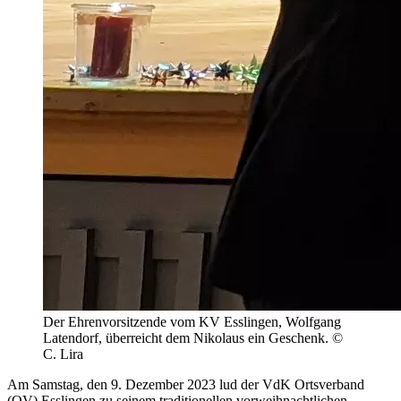
Der Ehrenvorsitzende vom KV Esslingen, Wolfgang
Latendorf, überreicht dem Nikolaus ein Geschenk. ©
C. Lira
Am Samstag, den 9. Dezember 2023 lud der VdK Ortsverband
(OV) Esslingen zu seinem traditionellen vorweihnachtlichen