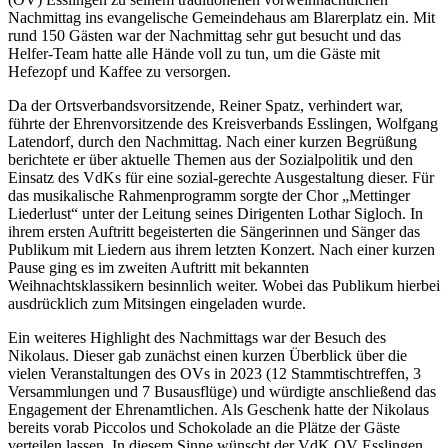
Nachmittag ins evangelische Gemeindehaus am Blarerplatz ein. Mit
rund 150 Gästen war der Nachmittag sehr gut besucht und das
Helfer-Team hatte alle Hände voll zu tun, um die Gäste mit
Hefezopf und Kaffee zu versorgen.
Da der Ortsverbandsvorsitzende, Reiner Spatz, verhindert war,
führte der Ehrenvorsitzende des Kreisverbands Esslingen, Wolfgang
Latendorf, durch den Nachmittag. Nach einer kurzen Begrüßung
berichtete er über aktuelle Themen aus der Sozialpolitik und den
Einsatz des VdKs für eine sozial-gerechte Ausgestaltung dieser. Für
das musikalische Rahmenprogramm sorgte der Chor „Mettinger
Liederlust“ unter der Leitung seines Dirigenten Lothar Sigloch. In
ihrem ersten Auftritt begeisterten die Sängerinnen und Sänger das
Publikum mit Liedern aus ihrem letzten Konzert. Nach einer kurzen
Pause ging es im zweiten Auftritt mit bekannten
Weihnachtsklassikern besinnlich weiter. Wobei das Publikum hierbei
ausdrücklich zum Mitsingen eingeladen wurde.
Ein weiteres Highlight des Nachmittags war der Besuch des
Nikolaus. Dieser gab zunächst einen kurzen Überblick über die
vielen Veranstaltungen des OVs in 2023 (12 Stammtischtreffen, 3
Versammlungen und 7 Busausflüge) und würdigte anschließend das
Engagement der Ehrenamtlichen. Als Geschenk hatte der Nikolaus
bereits vorab Piccolos und Schokolade an die Plätze der Gäste
verteilen lassen. In diesem Sinne wünscht der VdK OV Esslingen