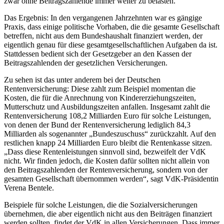
zwar ohne Beitragszahlende immer weiter zu belasten.
Das Ergebnis: In den vergangenen Jahrzehnten war es gängige
Praxis, dass einige politische Vorhaben, die die gesamte Gesellschaft
betreffen, nicht aus dem Bundeshaushalt finanziert werden, der
eigentlich genau für diese gesamtgesellschaftlichen Aufgaben da ist.
Stattdessen bedient sich der Gesetzgeber an den Kassen der
Beitragszahlenden der gesetzlichen Versicherungen.
Zu sehen ist das unter anderem bei der Deutschen
Rentenversicherung: Diese zahlt zum Beispiel momentan die
Kosten, die für die Anrechnung von Kindererziehungszeiten,
Mutterschutz und Ausbildungszeiten anfallen. Insgesamt zahlt die
Rentenversicherung 108,2 Milliarden Euro für solche Leistungen,
von denen der Bund der Rentenversicherung lediglich 84,3
Milliarden als sogenannter „Bundeszuschuss“ zurückzahlt. Auf den
restlichen knapp 24 Milliarden Euro bleibt die Rentenkasse sitzen.
„Dass diese Rentenleistungen sinnvoll sind, bezweifelt der VdK
nicht. Wir finden jedoch, die Kosten dafür sollten nicht allein von
den Beitragszahlenden der Rentenversicherung, sondern von der
gesamten Gesellschaft übernommen werden“, sagt VdK-Präsidentin
Verena Bentele.
Beispiele für solche Leistungen, die die Sozialversicherungen
übernehmen, die aber eigentlich nicht aus den Beiträgen finanziert
werden sollten, findet der VdK in allen Versicherungen. Dass immer