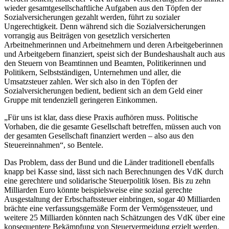
wieder gesamtgesellschaftliche Aufgaben aus den Töpfen der
Sozialversicherungen gezahlt werden, führt zu sozialer
Ungerechtigkeit. Denn während sich die Sozialversicherungen
vorrangig aus Beiträgen von gesetzlich versicherten
Arbeitnehmerinnen und Arbeitnehmern und deren Arbeitgeberinnen
und Arbeitgebern finanziert, speist sich der Bundeshaushalt auch aus
den Steuern von Beamtinnen und Beamten, Politikerinnen und
Politikern, Selbstständigen, Unternehmen und aller, die
Umsatzsteuer zahlen. Wer sich also in den Töpfen der
Sozialversicherungen bedient, bedient sich an dem Geld einer
Gruppe mit tendenziell geringeren Einkommen.
„Für uns ist klar, dass diese Praxis aufhören muss. Politische
Vorhaben, die die gesamte Gesellschaft betreffen, müssen auch von
der gesamten Gesellschaft finanziert werden – also aus den
Steuereinnahmen“, so Bentele.
Das Problem, dass der Bund und die Länder traditionell ebenfalls
knapp bei Kasse sind, lässt sich nach Berechnungen des VdK durch
eine gerechtere und solidarische Steuerpolitik lösen. Bis zu zehn
Milliarden Euro könnte beispielsweise eine sozial gerechte
Ausgestaltung der Erbschaftssteuer einbringen, sogar 40 Milliarden
brächte eine verfassungsgemäße Form der Vermögenssteuer, und
weitere 25 Milliarden könnten nach Schätzungen des VdK über eine
konsequentere Bekämpfung von Steuervermeidung erzielt werden.